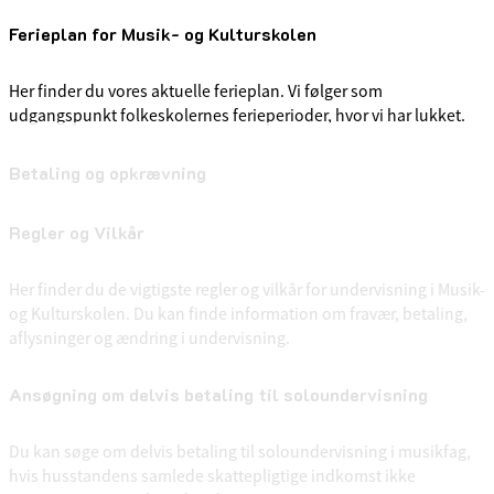
Ferieplan for Musik- og Kulturskolen
Her finder du vores aktuelle ferieplan. Vi følger som
udgangspunkt folkeskolernes ferieperioder, hvor vi har lukket.
Betaling og opkrævning
Regler og Vilkår
Her finder du de vigtigste regler og vilkår for undervisning i Musik-
og Kulturskolen. Du kan finde information om fravær, betaling,
aflysninger og ændring i undervisning.
Ansøgning om delvis betaling til soloundervisning
Du kan søge om delvis betaling til soloundervisning i musikfag,
hvis husstandens samlede skattepligtige indkomst ikke