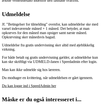
ældste ventelistedato indenfor den fastsatte svarfrist.
Udmeldelse
Jf. "Betingelser for tilmelding" ovenfor, kan udmeldelse ske med
varsel
indeværende måned + 1 måned
. Det betyder, at man
opkræves for den måned man opsiger samt næste måned.
Opkrævning sker månedsvis bagud.
Udmeldelse fra gratis undervisning sker altid med øjeblikkelig
virkning.
For både betalt og gratis undervisning gælder, at udmeldelse kun
kan ske skriftligt via
UDMELD-fanen
i Speedadmin efter login.
Man kan
ikke
udmelde sig hos læreren.
Du modtager en kvittering, når udmeldelsen er gået igennem.
Du kan logge ind i SpeedAdmin her
Måske er du også interesseret i...