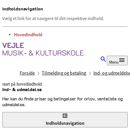
Indholdsnavigation
Vælg et link for at navigere til det respektive indhold.
gå til
Hovedindhold
Menu
Forside
Tilmelding og betaling
Ind- og udmeldels
start på hovedindhold
Ind- & udmeldelse
senest opdateret 9. juni 2026
Her kan du finde priser og betingelser for orlov, venteliste og
udmeldelse.
Indholdsnavigation