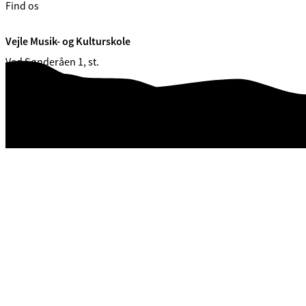
Find os
Vejle Musik- og Kulturskole
Ved Sønderåen 1, st.
7100 Vejle
CVR. 29189900 (EAN: 5798006361571)
Webtilgængelighedserklæring
Databeskyttelse