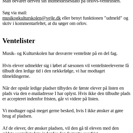
Man bevarer derved sin indmeldelsesdato på orlovs-ventelisten.
Søg via mail:
musikogkulturskolen@vejle.dk
eller benyt funktionen "udmeld" og
skriv i kommentarfeltet, at du søger om orlov.
Ventelister
Musik- og Kulturskolen har desværre venteliste på en del fag.
Hvis elever udmelder sig i løbet af sæsonen vil ventelisteeleverne få
tilbudt den ledige tid i den rækkefølge, vi har modtaget
tilmeldingerne.
Når der opstår ledige pladser tilbydes de første elever på listen en
plads via den e-mailadresse I har oplyst. Hvis ikke den tilbudte plads
er accepteret indenfor fristen, går vi videre på listen.
Vi modtager også meget gerne besked, hvis I ikke ønsker at gøre
brug af pladsen.
Af de elever, der ønsker pladsen, vil den gå til eleven med den