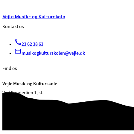
Vejle Musik- og Kulturskole
Kontakt os
23 62 38 63
musikogkulturskolen@vejle.dk
Find os
Vejle Musik- og Kulturskole
Ved Sønderåen 1, st.
7100 Vejle
CVR. 29189900 (EAN: 5798006361571)
Webtilgængelighedserklæring
Databeskyttelse