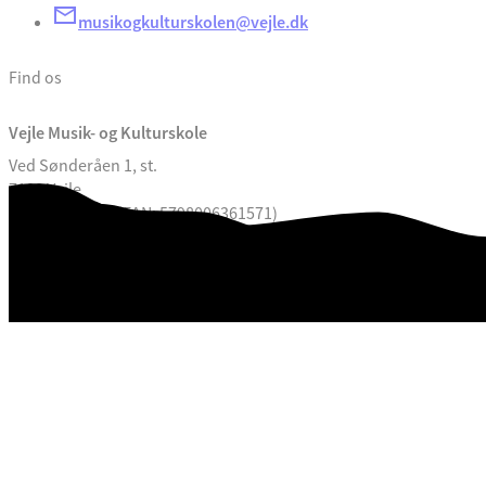
musikogkulturskolen@vejle.dk
Find os
Vejle Musik- og Kulturskole
Ved Sønderåen 1, st.
7100 Vejle
CVR. 29189900 (EAN: 5798006361571)
Webtilgængelighedserklæring
Databeskyttelse