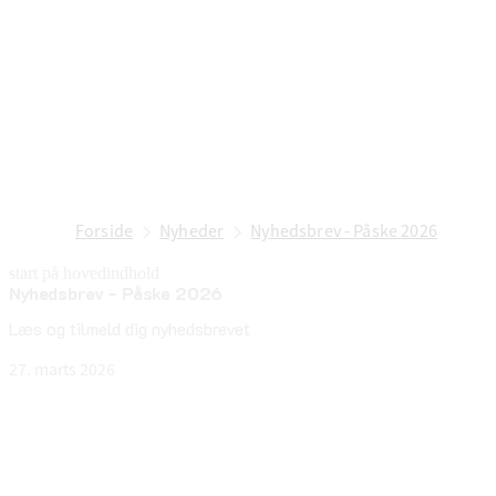
Forside
Nyheder
Nyhedsbrev - Påske 2026
start på hovedindhold
Nyhedsbrev - Påske 2026
senest opdateret 27. marts 2026
Læs og tilmeld dig nyhedsbrevet
27. marts 2026